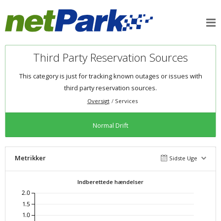
Third Party Reservation Sources
This category is just for tracking known outages or issues with
third party reservation sources.
Oversigt
Services
Normal Drift
Metrikker
Sidste Uge
Indberettede hændelser
2.0
1.5
1.0