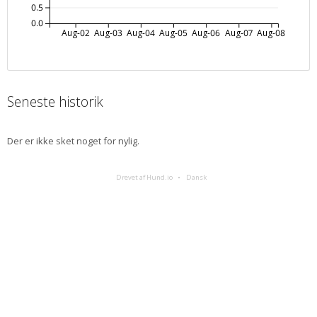
0.5
0.0
Aug-02
Aug-03
Aug-04
Aug-05
Aug-06
Aug-07
Aug-08
Seneste historik
Der er ikke sket noget for nylig.
Drevet af Hund.io
Dansk